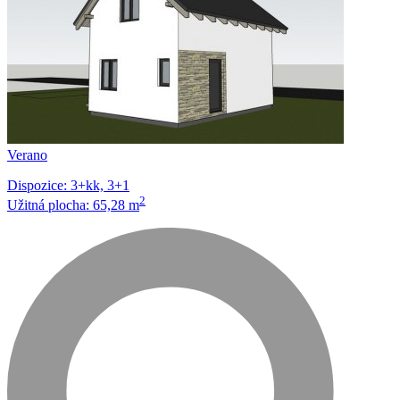
Verano
Dispozice: 3+kk, 3+1
2
Užitná plocha: 65,28 m