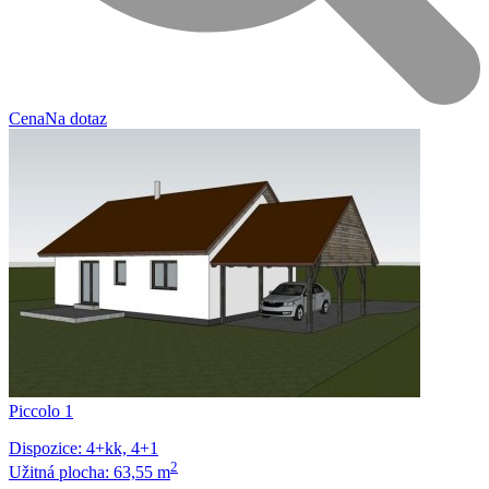
Cena
Na dotaz
Piccolo 1
Dispozice: 4+kk, 4+1
2
Užitná plocha: 63,55 m