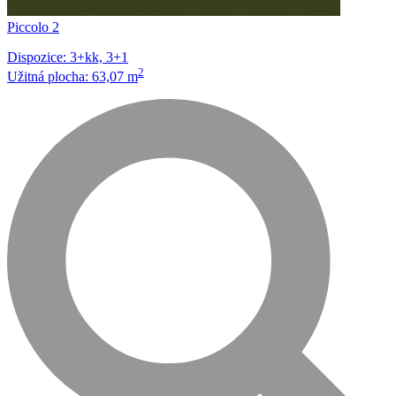
Piccolo 2
Dispozice: 3+kk, 3+1
2
Užitná plocha: 63,07 m