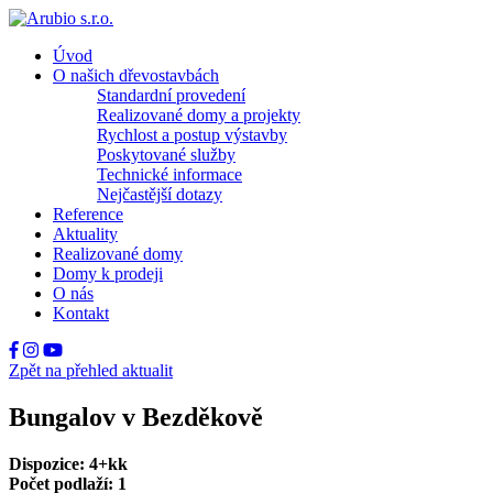
Úvod
O našich dřevostavbách
Standardní provedení
Realizované domy a projekty
Rychlost a postup výstavby
Poskytované služby
Technické informace
Nejčastější dotazy
Reference
Aktuality
Realizované domy
Domy k prodeji
O nás
Kontakt
Zpět na přehled aktualit
Bungalov v Bezděkově
Dispozice: 4+kk
Počet podlaží: 1