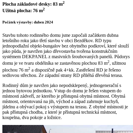
2
Plocha základové desky: 83 m
2
Užitná plocha: 76 m
Počátek výstavby: duben 2024
Stavbu tohoto rodinného domu jsme započali začátkem dubna
letošního roku jako třetí stavbu v obci Bezděkov. RD typu
jednopodlažní objekt-bungalov bez obytného podkroví, které slouží
jako půda, je navržen jako dřevostavba tvořena konstrukčním
systémem DEKPANEL z masivních šroubovaných panelů. Půdorys
2
domu je ve tvaru obdélníka se zastavěnou plochou 83 m
, užitnou
2
plochou 76 m
a dispozičně pak 4+kk. Zastřešení RD je řešeno
sedlovou střechou. Ze západní strany RD přiléhá dřevěná terasa.
Rodinný dům je navržen jako nepodsklepený, jednogenerační s
jednou bytovou jednotkou. Vstup do domu je řešen vstupem do
místnosti zádveří, ze kterého je přístupná obytná místnost. Obytná
místnost, orientovaná na jih, východ a západ zahrnuje kuchyň,
jídelnu a obývací pokoj s výstupem na terasu. Z obytné místnosti je
pak přístupná chodba, z které je přístupná technická místnost,
koupelna, dva pokoje a ložnice.