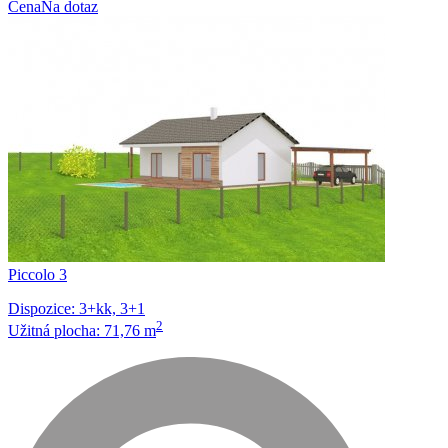
Cena
Na dotaz
Piccolo 3
Dispozice: 3+kk, 3+1
2
Užitná plocha: 71,76 m