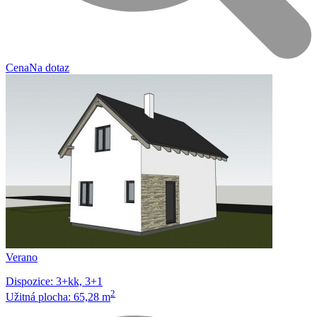
Cena
Na dotaz
Verano
Dispozice: 3+kk, 3+1
2
Užitná plocha: 65,28 m