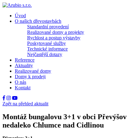
Úvod
O našich dřevostavbách
Standardní provedení
Realizované domy a projekty
Rychlost a postup výstavby
Poskytované služby
Technické informace
Nejčastější dotazy
Reference
Aktuality
Realizované domy
Domy k prodeji
O nás
Kontakt
Zpět na přehled aktualit
Montáž bungalovu 3+1 v obci Převýšov
nedaleko Chlumce nad Cidlinou