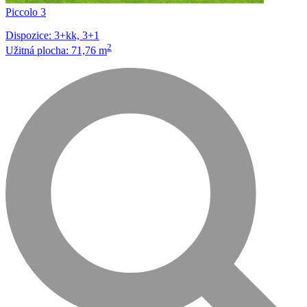
Piccolo 3
Dispozice: 3+kk, 3+1
2
Užitná plocha: 71,76 m