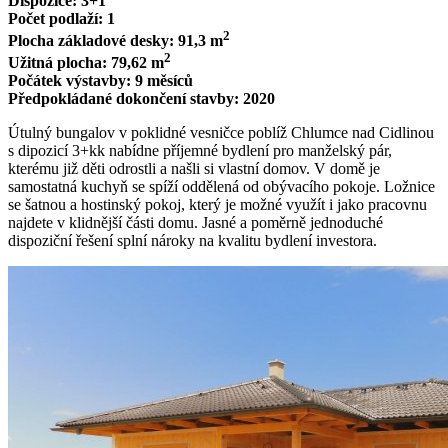
Dispozice: 3+1
Počet podlaží: 1
2
Plocha základové desky: 91,3 m
2
Užitná plocha: 79,62 m
Počátek výstavby: 9 měsíců
Předpokládané dokončení stavby: 2020
Útulný bungalov v poklidné vesničce poblíž Chlumce nad Cidlinou
s dipozicí 3+kk nabídne příjemné bydlení pro manželský pár,
kterému již děti odrostli a našli si vlastní domov. V domě je
samostatná kuchyň se spíží oddělená od obývacího pokoje. Ložnice
se šatnou a hostinský pokoj, který je možné využít i jako pracovnu
najdete v klidnější části domu. Jasné a poměrně jednoduché
dispoziční řešení splní nároky na kvalitu bydlení investora.