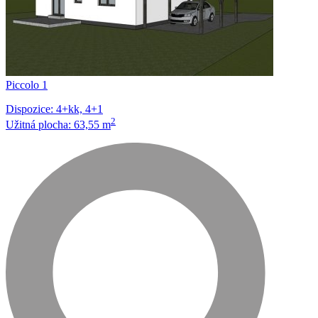
Piccolo 1
Dispozice: 4+kk, 4+1
2
Užitná plocha: 63,55 m