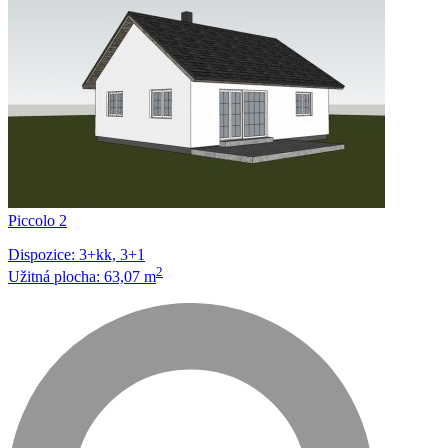
Piccolo 2
Dispozice: 3+kk, 3+1
2
Užitná plocha: 63,07 m