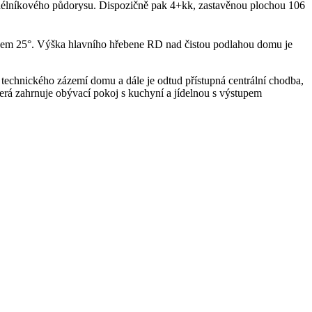
élníkového půdorysu. Dispozičně pak 4+kk, zastavěnou plochou 106
klonem 25°. Výška hlavního hřebene RD nad čistou podlahou domu je
technického zázemí domu a dále je odtud přístupná centrální chodba,
terá zahrnuje obývací pokoj s kuchyní a jídelnou s výstupem