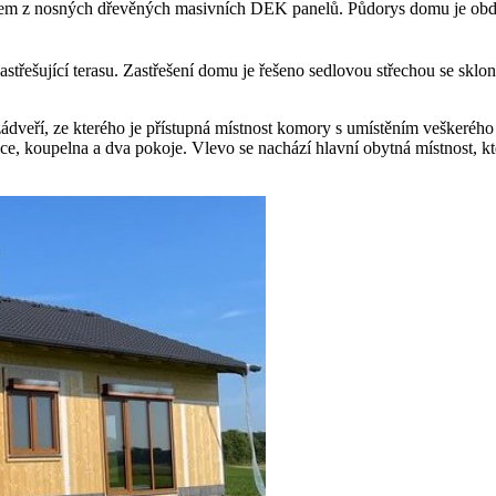
mem z nosných dřevěných masivních DEK panelů. Půdorys domu je obd
astřešující terasu. Zastřešení domu je řešeno sedlovou střechou se s
dveří, ze kterého je přístupná místnost komory s umístěním veškerého 
ice, koupelna a dva pokoje. Vlevo se nachází hlavní obytná místnost, k