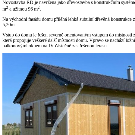
Novostavba RD je navržena jako dřevostavba s konstrukčním systé
2
2
m
a užitnou 96 m
.
Na východní fasádu domu přiléhá lehká subtilní dřevěná konstrukce z
5,20m.
Vstup do domu je řešen severně orientovaným vstupem do místnosti zá
která propojuje veškeré další místnosti domu. Vpravo se nachází ložn
balkonovými oknem na JV částečně zastřešenou terasu.