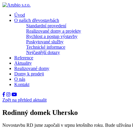
Úvod
O našich dřevostavbách
Standardní provedení
Realizované domy a projekty
Rychlost a postup výstavby
Poskytované služby
Technické informace
Nejčastější dotazy
Reference
Aktuality
Realizované domy
Domy k prodeji
O nás
Kontakt
Zpět na přehled aktualit
Rodinný domek Uhersko
Novostavbu RD jsme započali v srpnu letošního roku. Bude užívána k