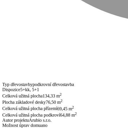
Typ dřevostavby
podkrovní dřevostavba
Dispozice
5+kk, 5+1
2
Celková užitná plocha
134,33 m
2
Plocha základové desky
76,50 m
2
Celková užitná plocha přízemí
69,45 m
2
Celková užitná plocha podkroví
64,88 m
Autor projektu
Arubio s.r.o.
Možnost úprav domu
ano