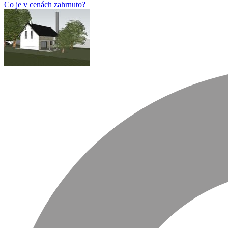
Co je v cenách zahrnuto?