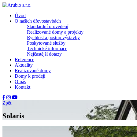
Úvod
O našich dřevostavbách
Standardní provedení
Realizované domy a projekty
Rychlost a postup výstavby
Poskytované služby
Technické informace
Nejčastější dotazy
Reference
Aktuality
Realizované domy
Domy k prodeji
O nás
Kontakt
Zpět
Solaris