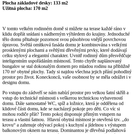
Plocha základové desky: 133 m2
Užitná plocha: 170 m2
V tomto velkém rodinném domě si můžete na terase každé ráno v
klidu dopřát snídani s nádherným výhledem do krajiny. Jednoduché
tělo domu přitahuje pozornost svou působivou vnější povrchovou
úpravou. Světlá omítková fasáda domu je kombinována s velkými
prosklenými plochami a světlými dřevěnými prvky, které dodávají
celku stylový a elegantní charakter. Uvnitř rodinný dům přesvědčuje
inteligentním uspořádáním místností. Tento chytře naplánovaný
bungalov se stal dokonalým domem pro mladou rodinu na přibližně
170 m² obytné plochy. Tady si najdou všechna jejich přání pohodlný
prostor pro život. Koneckonců, vaše osobnost by se měla odrážet i v
designu domu.
Po vstupu do zádveří se nám nabízí prostor pro velkou šatní skříň a
vstup do technické místnosti s veškerou technickou vybaveností
domu. Dále samostatné WC, spíž a ložnice, která je oddělena od
klidové části domu, kde se nacházejí pokoje pro děti. Co víc si
mohou rodiče přát? Tento pokoj disponuje přímým vstupem na
terasu a vlastní šatnou. Hlavní obytná místnost je otevřená tzv. ,,do
krovu“ a zahrnuje obývací pokoj s kuchyní a jídelnou s výstupem
balkonovým oknem na terasu. Dominantou je dřevěná podlahová