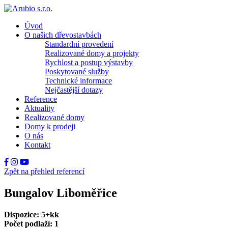
Úvod
O našich dřevostavbách
Standardní provedení
Realizované domy a projekty
Rychlost a postup výstavby
Poskytované služby
Technické informace
Nejčastější dotazy
Reference
Aktuality
Realizované domy
Domy k prodeji
O nás
Kontakt
Zpět na přehled referencí
Bungalov Liboměřice
Dispozice: 5+kk
Počet podlaží: 1