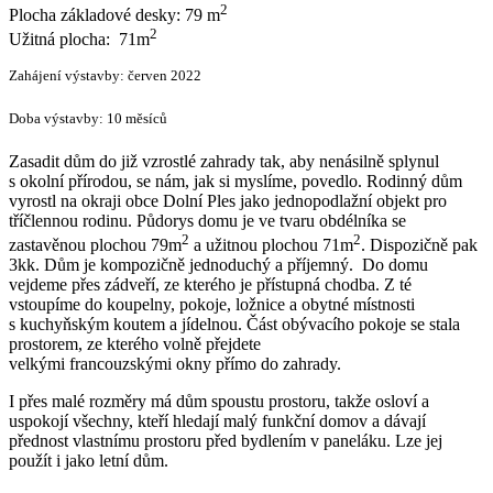
2
Plocha základové desky: 79 m
2
Užitná plocha: 71m
Zahájení výstavby: červen 2022
Doba výstavby: 10 měsíců
Zasadit dům do již vzrostlé zahrady tak, aby nenásilně splynul
s okolní přírodou, se nám, jak si myslíme, povedlo. Rodinný dům
vyrostl na okraji obce Dolní Ples jako jednopodlažní objekt pro
tříčlennou rodinu. Půdorys domu je ve tvaru obdélníka se
2
2
zastavěnou plochou 79m
a užitnou plochou 71m
. Dispozičně pak
3kk. Dům je kompozičně jednoduchý a příjemný. Do domu
vejdeme přes zádveří, ze kterého je přístupná chodba. Z té
vstoupíme do koupelny, pokoje, ložnice a obytné místnosti
s kuchyňským koutem a jídelnou. Část obývacího pokoje se stala
prostorem, ze kterého volně přejdete
velkými francouzskými okny přímo do zahrady.
I přes malé rozměry má dům spoustu prostoru, takže osloví a
uspokojí všechny, kteří hledají malý funkční domov a dávají
přednost vlastnímu prostoru před bydlením v paneláku. Lze jej
použít i jako letní dům.