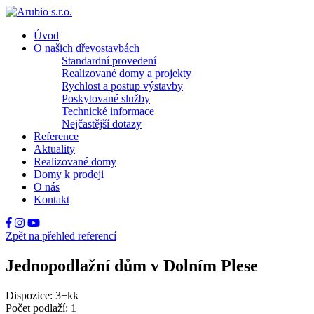
Úvod
O našich dřevostavbách
Standardní provedení
Realizované domy a projekty
Rychlost a postup výstavby
Poskytované služby
Technické informace
Nejčastější dotazy
Reference
Aktuality
Realizované domy
Domy k prodeji
O nás
Kontakt
Zpět na přehled referencí
Jednopodlažní dům v Dolním Plese
Dispozice: 3+kk
Počet podlaží: 1