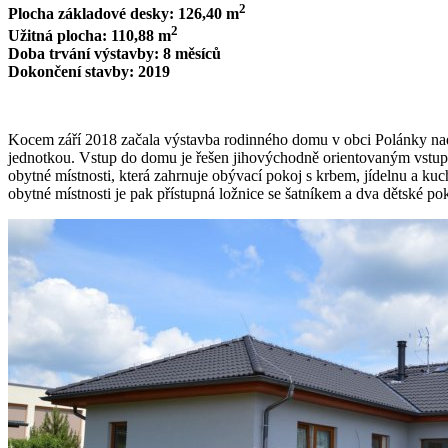
2
Plocha základové desky: 126,40 m
2
Užitná plocha: 110,88 m
Doba trvání výstavby: 8 měsíců
Dokončení stavby: 2019
Kocem září 2018 začala výstavba rodinného domu v obci Polánky nad
jednotkou. Vstup do domu je řešen jihovýchodně orientovaným vstupem 
obytné místnosti, která zahrnuje obývací pokoj s krbem, jídelnu a ku
obytné místnosti je pak přístupná ložnice se šatníkem a dva dětské p