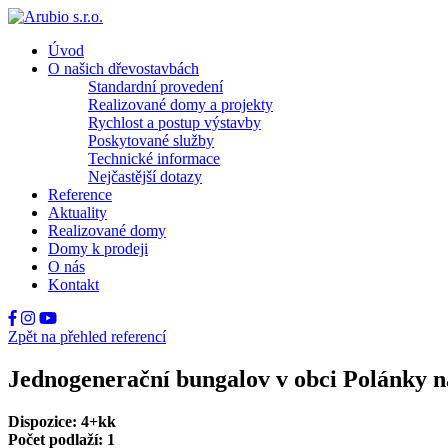
Úvod
O našich dřevostavbách
Standardní provedení
Realizované domy a projekty
Rychlost a postup výstavby
Poskytované služby
Technické informace
Nejčastější dotazy
Reference
Aktuality
Realizované domy
Domy k prodeji
O nás
Kontakt
Zpět na přehled referencí
Jednogenerační bungalov v obci Polánky 
Dispozice: 4+kk
Počet podlaží: 1