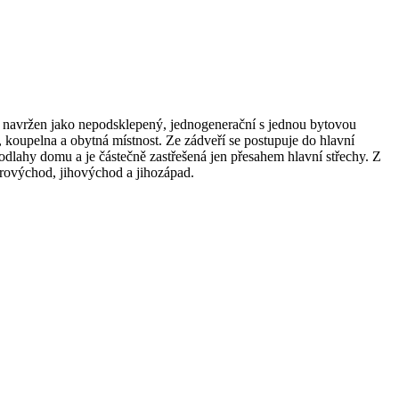
 navržen jako nepodsklepený, jednogenerační s jednou bytovou
 koupelna a obytná místnost. Ze zádveří se postupuje do hlavní
odlahy domu a je částečně zastřešená jen přesahem hlavní střechy. Z
erovýchod, jihovýchod a jihozápad.