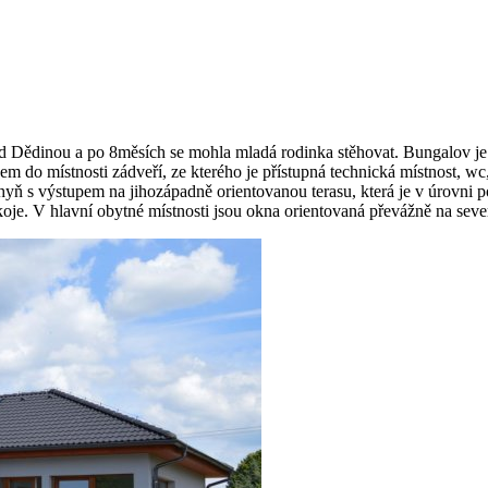
 Dědinou a po 8měsích se mohla mladá rodinka stěhovat. Bungalov je
do místnosti zádveří, ze kterého je přístupná technická místnost, wc,
chyň s výstupem na jihozápadně orientovanou terasu, která je v úrovni p
okoje. V hlavní obytné místnosti jsou okna orientovaná převážně na sev