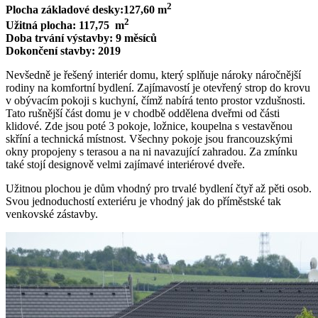
2
Plocha základové desky:127,60 m
2
Užitná plocha: 117,75 m
Doba trvání výstavby: 9 měsíců
Dokončení stavby: 2019
Nevšedně je řešený interiér domu, který splňuje nároky náročnější
rodiny na komfortní bydlení. Zajímavostí je otevřený strop do krovu
v obývacím pokoji s kuchyní, čímž nabírá tento prostor vzdušnosti.
Tato rušnější část domu je v chodbě oddělena dveřmi od části
klidové. Zde jsou poté 3 pokoje, ložnice, koupelna s vestavěnou
skříní a technická místnost. Všechny pokoje jsou francouzskými
okny propojeny s terasou a na ni navazující zahradou. Za zmínku
také stojí designově velmi zajímavé interiérové dveře.
Užitnou plochou je dům vhodný pro trvalé bydlení čtyř až pěti osob.
Svou jednoduchostí exteriéru je vhodný jak do příměstské tak
venkovské zástavby.