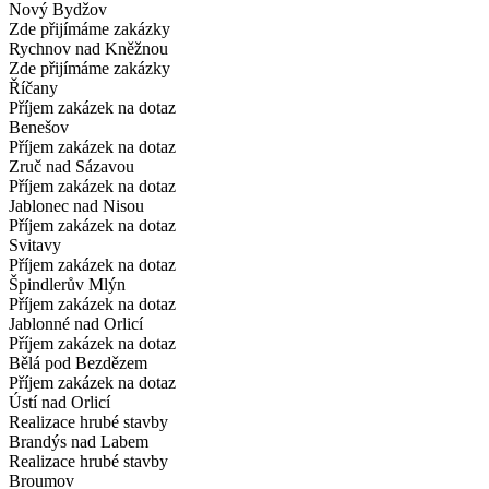
Nový Bydžov
Zde přijímáme zakázky
Rychnov nad Kněžnou
Zde přijímáme zakázky
Říčany
Příjem zakázek na dotaz
Benešov
Příjem zakázek na dotaz
Zruč nad Sázavou
Příjem zakázek na dotaz
Jablonec nad Nisou
Příjem zakázek na dotaz
Svitavy
Příjem zakázek na dotaz
Špindlerův Mlýn
Příjem zakázek na dotaz
Jablonné nad Orlicí
Příjem zakázek na dotaz
Bělá pod Bezdězem
Příjem zakázek na dotaz
Ústí nad Orlicí
Realizace hrubé stavby
Brandýs nad Labem
Realizace hrubé stavby
Broumov