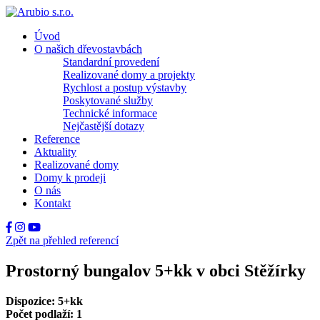
Úvod
O našich dřevostavbách
Standardní provedení
Realizované domy a projekty
Rychlost a postup výstavby
Poskytované služby
Technické informace
Nejčastější dotazy
Reference
Aktuality
Realizované domy
Domy k prodeji
O nás
Kontakt
Zpět na přehled referencí
Prostorný bungalov 5+kk v obci Stěžírky
Dispozice: 5+kk
Počet podlaží: 1