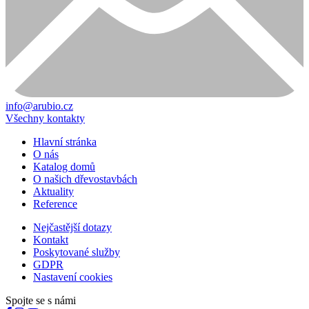
info@arubio.cz
Všechny kontakty
Hlavní stránka
O nás
Katalog domů
O našich dřevostavbách
Aktuality
Reference
Nejčastější dotazy
Kontakt
Poskytované služby
GDPR
Nastavení cookies
Spojte se s námi