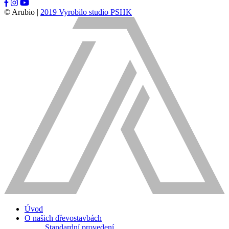
© Arubio |
2019 Vyrobilo studio PSHK
Úvod
O našich dřevostavbách
Standardní provedení