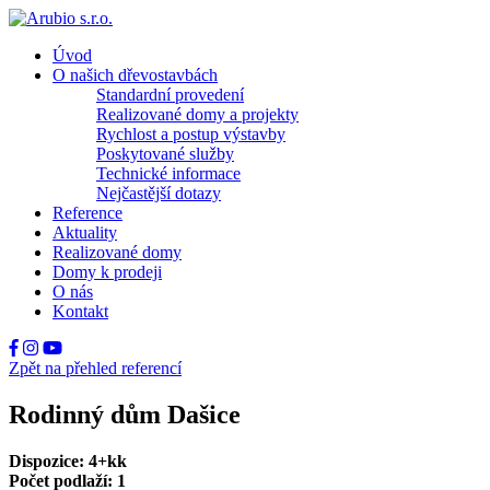
Úvod
O našich dřevostavbách
Standardní provedení
Realizované domy a projekty
Rychlost a postup výstavby
Poskytované služby
Technické informace
Nejčastější dotazy
Reference
Aktuality
Realizované domy
Domy k prodeji
O nás
Kontakt
Zpět na přehled referencí
Rodinný dům Dašice
Dispozice: 4+kk
Počet podlaží: 1