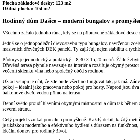
Plocha základové desky: 123 m2
Užitná plocha: 104 m2
Rodinný dům Dašice – moderní bungalov s promyšlen
Všechno začalo jednoho rána, kdy se na připravené základové desce o
Jedná se o jednopodlažní dřevostavbu typu bungalov, navrženou zcela
masivních dřevěných DEK panelů. Ty zajišťují nejen stabilitu a rychlo
Půdorys je jednoduchý a praktický – 8,30 × 15,20 metrů. Žádné zbyteč
Dřevěná terasa plynule navazuje na interiér a rozšiřuje obytný prosto
večerní sklenku vína nebo společný oběd s rodinou.
Už od vstupu je cítit, že zde bude všechno fungovat tak, jak má. Zádv
pokoj – ideální jako pracovna nebo pokoj pro hosty. Naproti jsou dv
balkonové dveře vedou přímo na terasu.
Denní světlo proudí hlavními obytnými místnostmi a dům tak během d
severní stranu.
Celý projekt vznikal pomalu a promyšleně. Každý detail, každý metr
je ukázkou moderního a efektivního bydlení s důrazem na funkčnost, k
ideální domov pro rodinný život.