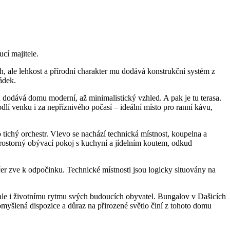
cí majitele.
, ale lehkost a přírodní charakter mu dodává konstrukční systém z
ádek.
 dodává domu moderní, až minimalistický vzhled. A pak je tu terasa.
dlí venku i za nepříznivého počasí – ideální místo pro ranní kávu,
 tichý orchestr. Vlevo se nachází technická místnost, koupelna a
prostorný obývací pokoj s kuchyní a jídelním koutem, odkud
r zve k odpočinku. Technické místnosti jsou logicky situovány na
ale i životnímu rytmu svých budoucích obyvatel. Bungalov v Dašicích
omyšlená dispozice a důraz na přirozené světlo činí z tohoto domu