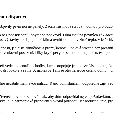
ou dispozicí
bjevily první nosné panely. Začala růst nová stavba – domov pro budou
 bez podsklepení i obytného podkroví. Dům stojí na pevných základech
st výstavby, ale i příjemné klima uvnitř domu – v zimě teplo, v létě chl
nosti, jen čistá funkčnost a promyšlenost. Sedlová střecha bez přesahů
r o venkovní posezení. Díky kryté pergole si mohou majitelé užívat poho
eří vede do centrální chodby, která propojuje jednotlivé části domu jako
a další pokoje a šatna. A napravo? Tam se otevírá srdce celého domu – 
ne neustále mění svou náladu. Ráno voní sluncem, odpoledne žije, veče
 čtvereční byl konzultován tak, aby dům odpovídal nejen požadavkům, 
valitu a harmonické propojení s okolní přírodou. Jednoduché linie, pr