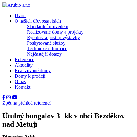
Úvod
O našich dřevostavbách
Standardní provedení
Realizované domy a projekty
Rychlost a postup výstavby
Poskytované služby
Technické informace
Nejčastější dotazy
Reference
Aktuality
Realizované domy
Domy k prodeji
O nás
Kontakt
Zpět na přehled referencí
Útulný bungalov 3+kk v obci Bezděkov
nad Metují