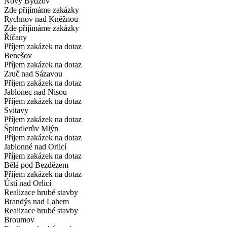
Nový Bydžov
Zde přijímáme zakázky
Rychnov nad Kněžnou
Zde přijímáme zakázky
Říčany
Příjem zakázek na dotaz
Benešov
Příjem zakázek na dotaz
Zruč nad Sázavou
Příjem zakázek na dotaz
Jablonec nad Nisou
Příjem zakázek na dotaz
Svitavy
Příjem zakázek na dotaz
Špindlerův Mlýn
Příjem zakázek na dotaz
Jablonné nad Orlicí
Příjem zakázek na dotaz
Bělá pod Bezdězem
Příjem zakázek na dotaz
Ústí nad Orlicí
Realizace hrubé stavby
Brandýs nad Labem
Realizace hrubé stavby
Broumov