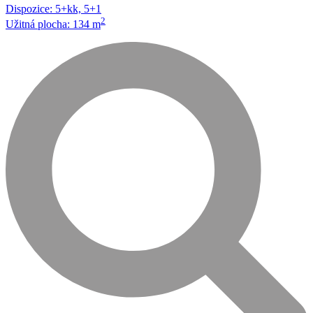
Dispozice: 5+kk, 5+1
2
Užitná plocha: 134 m