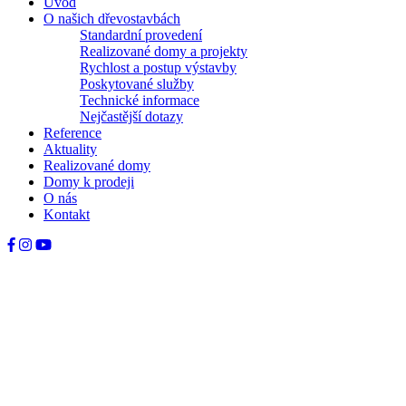
Úvod
O našich dřevostavbách
Standardní provedení
Realizované domy a projekty
Rychlost a postup výstavby
Poskytované služby
Technické informace
Nejčastější dotazy
Reference
Aktuality
Realizované domy
Domy k prodeji
O nás
Kontakt