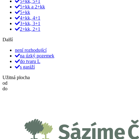
5+kk, 5+1
5+kk a 2+kk
5+kk
4+kk, 4+1
3+kk, 3+1
2+kk, 2+1
Další
není rozhodující
na úzký pozemek
do tvaru L
s garáží
Užitná plocha
od
do