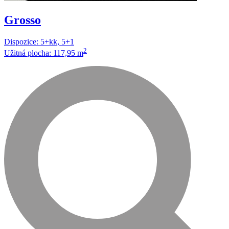
Grosso
Dispozice: 5+kk, 5+1
2
Užitná plocha: 117,95 m