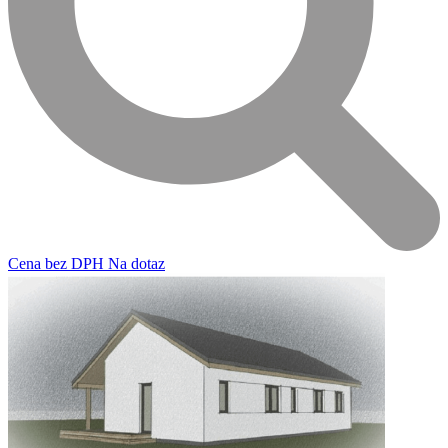
Cena
bez DPH
Na dotaz