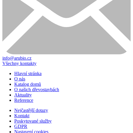
info@arubio.cz
Všechny kontakty
Hlavní stránka
O nás
Katalog domů
O našich dřevostavbách
Aktuality
Reference
Nejčastější dotazy
Kontakt
Poskytované služby
GDPR
Nastavení cookies