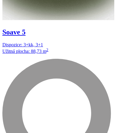
Soave 5
Dispozice: 3+kk, 3+1
2
Užitná plocha: 88,73 m