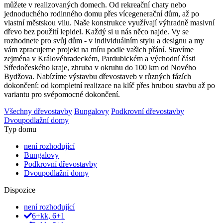
můžete v realizovaných domech. Od rekreační chaty nebo
jednoduchého rodinného domu přes vícegenerační dům, až po
vlastní městskou vilu. Naše konstrukce využívají výhradně masivní
dřevo bez použití lepidel. Každý si u nás něco najde. Vy se
rozhodnete pro svůj dům - v individuálním stylu a designu a my
vám zpracujeme projekt na míru podle vašich přání. Stavíme
zejména v Královéhradeckém, Pardubickém a východní části
Středočeského kraje, zhruba v okruhu do 100 km od Nového
Bydžova. Nabízíme výstavbu dřevostaveb v různých fázích
dokončení: od kompletní realizace na klíč přes hrubou stavbu až po
variantu pro svépomocné dokončení.
Všechny dřevostavby
Bungalovy
Podkrovní dřevostavby
Dvoupodlažní domy
Typ domu
není rozhodující
Bungalovy
Podkrovní dřevostavby
Dvoupodlažní domy
Dispozice
není rozhodující
6+kk, 6+1